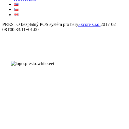
PRESTO bezplatný POS systém pro bary
3xcore s.r.o.
2017-02-
08T00:33:11+01:00
PRESTO je
software,
který
pomáhá