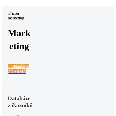
Mark
eting
Stáhněte si
ZDARMA
Databáze
zákazníků