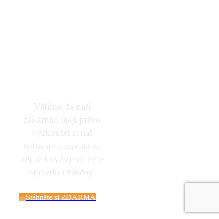
využitelný i
v rámci
některé z
promoakcí.
Věříme, že naši
zákazníci mají právo
vyzkoušet si náš
software a zaplatit za
něj až když zjistí, že je
opravdu užitečný.
Stáhněte si ZDARMA