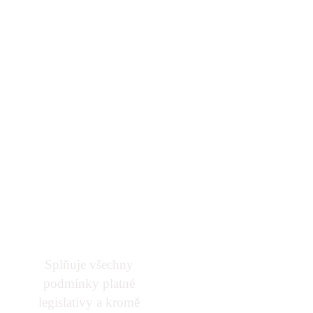
barům
vydělat víc
peněz tím, že
získají
kontrolu
nad
prodejem a
službami.
Splňuje všechny
podmínky platné
legislativy a kromě