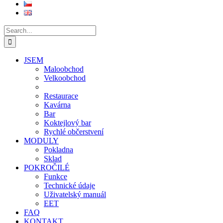
Search
for:
JSEM
Maloobchod
Velkoobchod
Restaurace
Kavárna
Bar
Koktejlový bar
Rychlé občerstvení
MODULY
Pokladna
Sklad
POKROČILÉ
Funkce
Technické údaje
Uživatelský manuál
EET
FAQ
KONTAKT