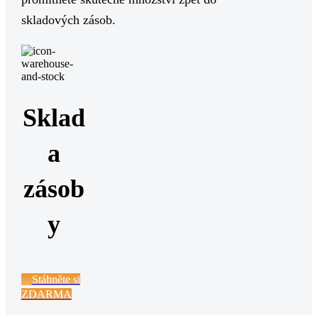
skladových zásob.
Sklad
a
zásob
y
Stáhněte si
ZDARMA