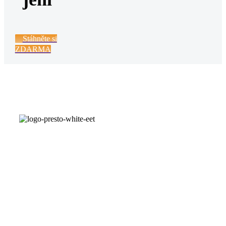
Stáhněte si
ZDARMA
PRESTO je
bezplatný
POS systém
pro kavárny