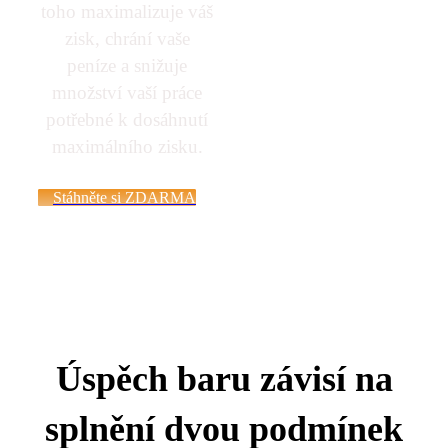
toho maximalizuje váš
zisk, chrání vaše
peníze a snižuje
množství vaší práce
potřebné k dosáhnutí
maximálního zisku.
Stáhněte si ZDARMA
Úspěch baru závisí na
splnění dvou podmínek