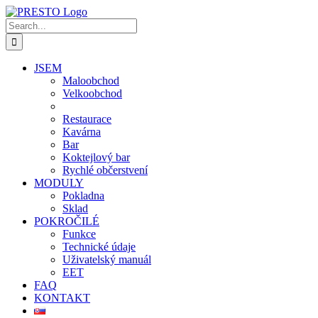
Skip
to
Search
content
for:
JSEM
Maloobchod
Velkoobchod
Restaurace
Kavárna
Bar
Koktejlový bar
Rychlé občerstvení
MODULY
Pokladna
Sklad
POKROČILÉ
Funkce
Technické údaje
Uživatelský manuál
EET
FAQ
KONTAKT