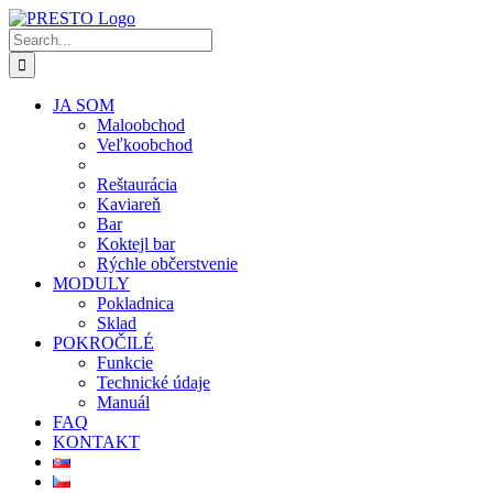
Skip
to
Search
content
for:
JA SOM
Maloobchod
Veľkoobchod
Reštaurácia
Kaviareň
Bar
Koktejl bar
Rýchle občerstvenie
MODULY
Pokladnica
Sklad
POKROČILÉ
Funkcie
Technické údaje
Manuál
FAQ
KONTAKT