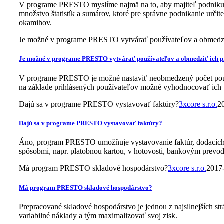
V programe PRESTO myslíme najmä na to, aby majiteľ podniku mal
množstvo štatistík a sumárov, ktoré pre správne podnikanie určite b
okamihov.
Je možné v programe PRESTO vytvárať používateľov a obmedzi
Je možné v programe PRESTO vytvárať používateľov a obmedziť ich 
V programe PRESTO je možné nastaviť neobmedzený počet používa
na základe prihlásených používateľov možné vyhodnocovať ich 
Dajú sa v programe PRESTO vystavovať faktúry?
3xcore s.r.o.
2
Dajú sa v programe PRESTO vystavovať faktúry?
Áno, program PRESTO umožňuje vystavovanie faktúr, dodacích l
spôsobmi, napr. platobnou kartou, v hotovosti, bankovým prevod
Má program PRESTO skladové hospodárstvo?
3xcore s.r.o.
2017
Má program PRESTO skladové hospodárstvo?
Prepracované skladové hospodárstvo je jednou z najsilnejších s
variabilné náklady a tým maximalizovať svoj zisk.