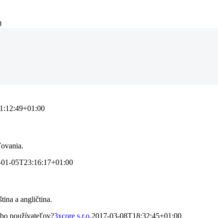
0
1:12:49+01:00
ľovania.
-01-05T23:16:17+01:00
ina a angličtina.
bo používateľov?
3xcore s.r.o.
2017-03-08T18:32:45+01:00