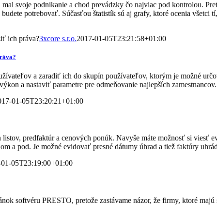
 svoje podnikanie a chod prevádzky čo najviac pod kontrolou. Preto 
udete potrebovať. Súčasťou štatistík sú aj grafy, ktoré ocenia všetci tí,
ť ich práva?
3xcore s.r.o.
2017-01-05T23:21:58+01:00
práva?
teľov a zaradiť ich do skupín používateľov, ktorým je možné určovať
výkon a nastaviť parametre pre odmeňovanie najlepších zamestnancov.
017-01-05T23:20:21+01:00
istov, predfaktúr a cenových ponúk. Navyše máte možnosť si viesť ev
om a pod. Je možné evidovať presné dátumy úhrad a tiež faktúry uhrád
-01-05T23:19:00+01:00
tránok softvéru PRESTO, pretože zastávame názor, že firmy, ktoré maj