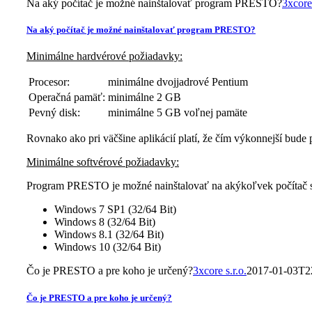
Na aký počítač je možné nainštalovať program PRESTO?
3xcore 
Na aký počítač je možné nainštalovať program PRESTO?
Minimálne hardvérové požiadavky:
Procesor:
minimálne dvojjadrové Pentium
Operačná pamäť:
minimálne 2 GB
Pevný disk:
minimálne 5 GB voľnej pamäte
Rovnako ako pri väčšine aplikácií platí, že čím výkonnejší bude
Minimálne softvérové požiadavky:
Program PRESTO je možné nainštalovať na akýkoľvek počítač 
Windows 7 SP1 (32/64 Bit)
Windows 8 (32/64 Bit)
Windows 8.1 (32/64 Bit)
Windows 10 (32/64 Bit)
Čo je PRESTO a pre koho je určený?
3xcore s.r.o.
2017-01-03T2
Čo je PRESTO a pre koho je určený?