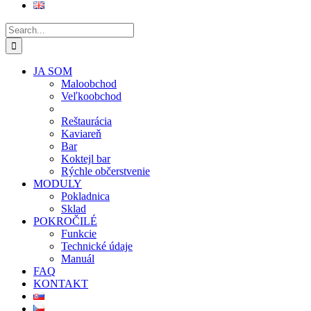
Search
for:
JA SOM
Maloobchod
Veľkoobchod
Reštaurácia
Kaviareň
Bar
Koktejl bar
Rýchle občerstvenie
MODULY
Pokladnica
Sklad
POKROČILÉ
Funkcie
Technické údaje
Manuál
FAQ
KONTAKT