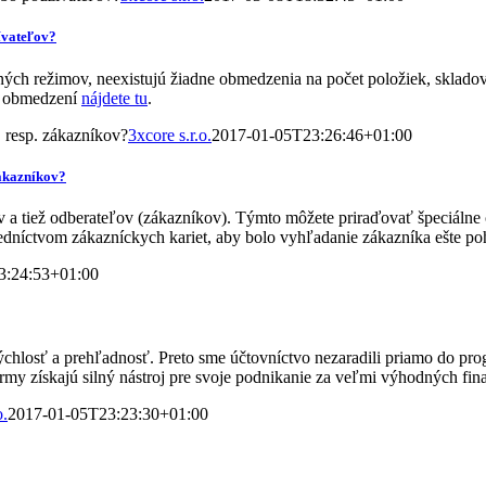
ívateľov?
ných režimov, neexistujú žiadne obmedzenia na počet položiek, sklad
a obmedzení
nájdete tu
.
resp. zákazníkov?
3xcore s.r.o.
2017-01-05T23:26:46+01:00
ákazníkov?
tiež odberateľov (zákazníkov). Týmto môžete priraďovať špeciálne 
dníctvom zákazníckych kariet, aby bolo vyhľadanie zákazníka ešte poh
3:24:53+01:00
ýchlosť a prehľadnosť. Preto sme účtovníctvo nezaradili priamo do p
my získajú silný nástroj pre svoje podnikanie za veľmi výhodných fi
o.
2017-01-05T23:23:30+01:00