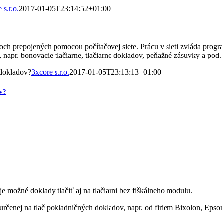
 s.r.o.
2017-01-05T23:14:52+01:00
ch prepojených pomocou počítačovej siete. Prácu v sieti zvláda pro
 napr. bonovacie tlačiarne, tlačiarne dokladov, peňažné zásuvky a pod.
 dokladov?
3xcore s.r.o.
2017-01-05T23:13:13+01:00
ov?
je možné doklady tlačiť aj na tlačiarni bez fiškálneho modulu.
určenej na tlač pokladničných dokladov, napr. od firiem Bixolon, Epso