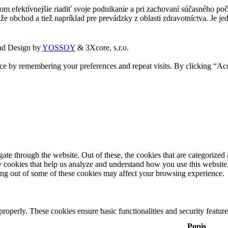
 efektívnejšie riadiť svoje podnikanie a pri zachovaní súčasného poč
čiže obchod a tiež napríklad pre prevádzky z oblasti zdravotníctva. Je
and Design by
YOSSOY
& 3Xcore, s.r.o.
ce by remembering your preferences and repeat visits. By clicking “Ac
e through the website. Out of these, the cookies that are categorized a
rty cookies that help us analyze and understand how you use this websit
ting out of some of these cookies may affect your browsing experience.
 properly. These cookies ensure basic functionalities and security featu
Popis