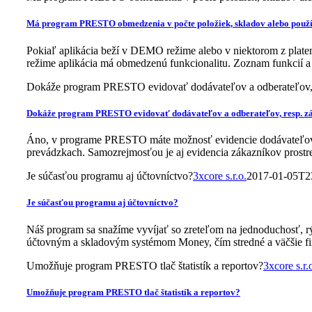
Má program PRESTO obmedzenia v počte položiek, skladov alebo použ
Pokiaľ aplikácia beží v DEMO režime alebo v niektorom z plate
režime aplikácia má obmedzenú funkcionalitu. Zoznam funkcií 
Dokáže program PRESTO evidovať dodávateľov a odberateľov, 
Dokáže program PRESTO evidovať dodávateľov a odberateľov, resp. z
Áno, v programe PRESTO máte možnosť evidencie dodávateľov a 
prevádzkach. Samozrejmosťou je aj evidencia zákazníkov prostre
Je súčasťou programu aj účtovníctvo?
3xcore s.r.o.
2017-01-05T2
Je súčasťou programu aj účtovníctvo?
Náš program sa snažíme vyvíjať so zreteľom na jednoduchosť, r
účtovným a skladovým systémom Money, čím stredné a väčšie fir
Umožňuje program PRESTO tlač štatistík a reportov?
3xcore s.r.
Umožňuje program PRESTO tlač štatistík a reportov?