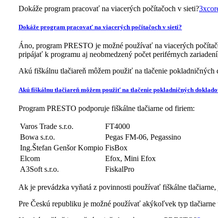
Dokáže program pracovať na viacerých počítačoch v sieti?
3xcore
Dokáže program pracovať na viacerých počítačoch v sieti?
Áno, program PRESTO je možné používať na viacerých počítačo
pripájať k programu aj neobmedzený počet periférnych zariadení,
Akú fiškálnu tlačiareň môžem použiť na tlačenie pokladničných
Akú fiškálnu tlačiareň môžem použiť na tlačenie pokladničných doklad
Program PRESTO podporuje fiškálne tlačiarne od firiem:
Varos Trade s.r.o.
FT4000
Bowa s.r.o.
Pegas FM-06, Pegassino
Ing.Štefan Genšor Kompio
FisBox
Elcom
Efox, Mini Efox
A3Soft s.r.o.
FiskalPro
Ak je prevádzka vyňatá z povinnosti používať fiškálne tlačiarne, 
Pre Českú republiku je možné používať akýkoľvek typ tlačiarne 