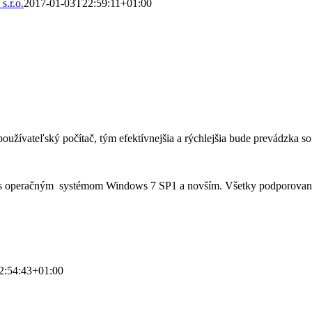
s.r.o.
2017-01-03T22:59:11+01:00
 používateľský počítač, tým efektívnejšia a rýchlejšia bude prevádzka
s operačným systémom Windows 7 SP1 a novším. Všetky podporované
2:54:43+01:00