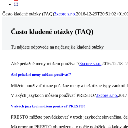
Často kladené otázky (FAQ)
3xcore s.r.o.
2016-12-29T20:51:02+01:0
Často kladené otázky (FAQ)
Tu nájdete odpovede na najčastejšie kladené otázky.
Aké peňažné meny môžem používať?
3xcore s.r.o.
2016-12-18T2
Aké peňažné meny môžem používať?
Môžete používať rôzne peňažné meny a tiež rôzne typy zaokrúh
V akých jazykoch môžem používať PRESTO?
3xcore s.r.o.
2017
V akých jazykoch môžem používať PRESTO?
PRESTO môžete prevádzkovať v troch jazykoch: slovenčina, češt
Má program PRESTO obmedzenia v počte položiek, skladov ale